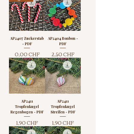
AP2407 Zuckerstab
AP2404 Bonbon -
- PDF
PDF
Preis
Preis
0,00 CHF
2,50 CHF
AP2411
AP2411
Tropfenkugel
Tropfenkugel
Regenbogen - PDF
Streifen - PDF
Preis
Preis
1,90 CHF
1,90 CHF