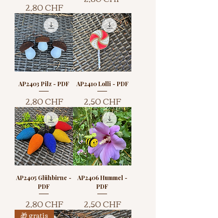
Preis
2,80 CHF
AP2403 Pilz - PDF
AP2410 Lolli - PDF
Preis
Preis
2,80 CHF
2,50 CHF
AP2405 Glühbirne -
AP2406 Hummel -
PDF
PDF
Preis
Preis
2,80 CHF
2,50 CHF
🎁 gratis