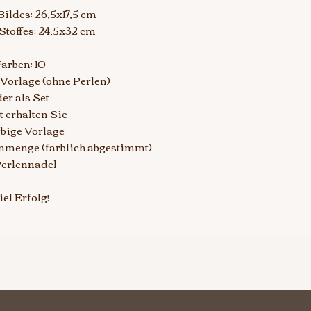
ildes: 26,5x17,5 cm
Stoffes: 24,5x32 cm
arben: 10
s Vorlage (ohne Perlen)
er als Set
t erhalten Sie
arbige Vorlage
enmenge (farblich abgestimmt)
Perlennadel
iel Erfolg!