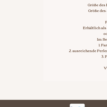
Größe des B
Größe des 
F
Erhältlich al
od
Im Se
1. F
2. ausreichende Perl
3. 
V