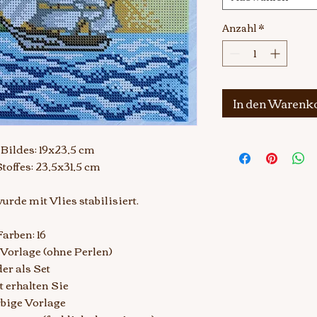
Anzahl
*
In den Warenk
Bildes: 19x23,5 cm
toffes: 23,5x31,5 cm
urde mit Vlies stabilisiert.
Farben: 16
s Vorlage (ohne Perlen)
er als Set
t erhalten Sie
arbige Vorlage