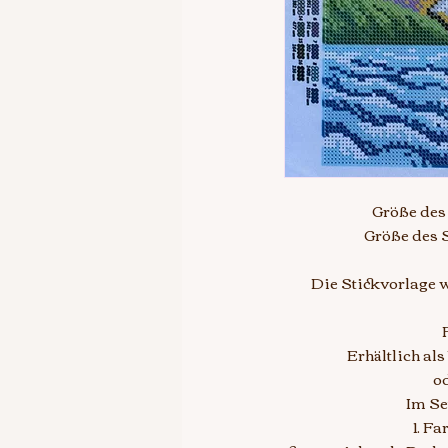
Größe des 
Größe des S
Die Stickvorlage w
Erhältlich al
od
Im Se
1. F